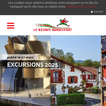
Les cookies nous aident à améliorer votre navigation sur le site. En
naviguant sur le site vous acceptez notre
politique des cookies
.
FERMER
publié le 07 mars
EXCURSIONS 2025