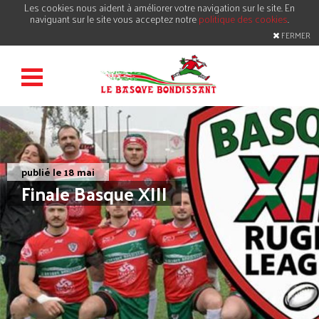
Les cookies nous aident à améliorer votre navigation sur le site. En
naviguant sur le site vous acceptez notre
politique des cookies
.
FERMER
publié le 18 mai
Finale Basque XIII